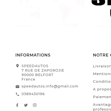
INFORMATIONS
NOTRE 
location_on
SPEEDAUTOS
Livraiso
7 RUE DE ZAPOROJIE
Mentions
90000 BELFORT
France
Conditio
speedautos.info@gmail.com
email
A propo
0389430196
call
Paiemen
Avantage
professi