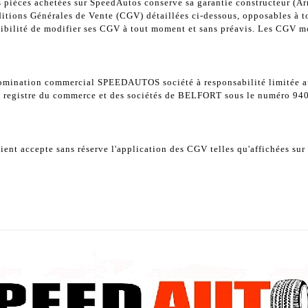
s pièces achetées sur SpeedAutos conserve sa garantie constructeur (Arr
ditions Générales de Vente (CGV) détaillées ci-dessous, opposables à to
ibilité de modifier ses CGV à tout moment et sans préavis. Les CGV mo
omination commercial SPEEDAUTOS société à responsabilité limitée au 
au registre du commerce et des sociétés de BELFORT sous le numéro 940
nt accepte sans réserve l'application des CGV telles qu'affichées sur 