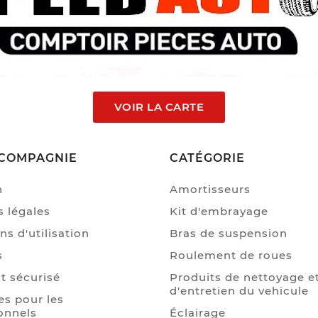
VOIR LA CARTE
COMPAGNIE
CATÉGORIE
n
Amortisseurs
 légales
Kit d'embrayage
ns d'utilisation
Bras de suspension
s
Roulement de roues
t sécurisé
Produits de nettoyage e
d'entretien du vehicule
s pour les
onnels
Éclairage