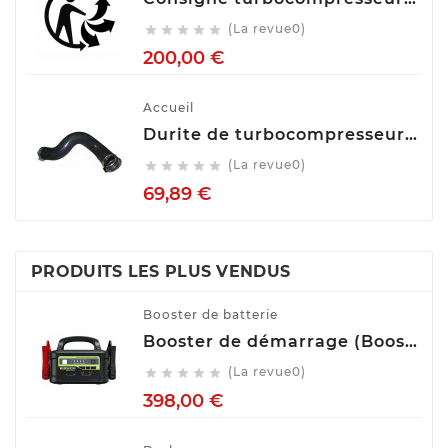
(La revue0)





Prix
200,00 €
Accueil
Durite de turbocompresseur (Durite de turbo) TECH FRANCE M2650
(La revue0)





Prix
69,89 €
PRODUITS LES PLUS VENDUS
Booster de batterie
Booster de démarrage (Booster de batterie) YESPER MONSTER START P1
(La revue0)





Prix
398,00 €