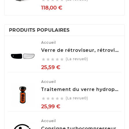
Prix
118,00 €
PRODUITS POPULAIRES
Accueil
Verre de rétroviseur, rétroviseur extérieur glace SPILU 10592
(La revue0)





Prix
25,59 €
Accueil
Traitement du verre hydrophobe Soft99 Ultra Glaco, 70 ml 10310
(La revue0)





Prix
25,99 €
Accueil
Consigne turbocompresseur echange standart