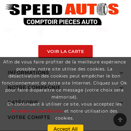
VOIR LA CARTE
Afin de vous faire profiter de la meilleure expérience
possible, notre site utilise des cookies. La

INFORMATIONS
désactivation des cookies peut empêcher le bon
fonctionnement de notre site Internet. Cliquez sur Ok

NOTRE COMPAGNIE
pour faire disparaître ce message (votre choix sera
mémorisé).

CATÉGORIE
En continuant à utiliser ce site, vous acceptez les
Termes et Conditions
et notre utilisation des

VOTRE COMPTE
cookies.
Accept All