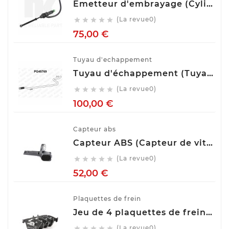
Emetteur d'embrayage (Cylindre émetteur de débrayage) NK 832508
(La revue0)





Prix
75,00 €
Tuyau d'echappement
Tuyau d'échappement (Tuyau d'échappement) VENEPORTE PG45769
(La revue0)





Prix
100,00 €
Capteur abs
Capteur ABS (Capteur de vitesse de roue) BOSCH 0 265 007 928
(La revue0)





Prix
52,00 €
Plaquettes de frein
Jeu de 4 plaquettes de frein ATE 13.0460-7275.2
(La revue0)




