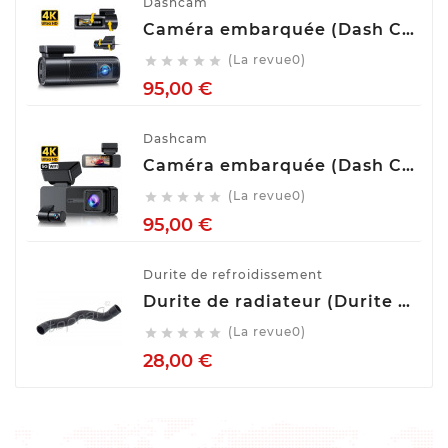
Dashcam
Caméra embarquée (Dash Cam) Avant Arrière GKU D900
(La revue0)





Prix
95,00 €
Dashcam
Caméra embarquée (Dash Cam) Avant Arrière GKU D700
(La revue0)





Prix
95,00 €
Durite de refroidissement
Durite de radiateur (Durite de refroidissement) TOPRAN 407 996
(La revue0)





Prix
28,00 €