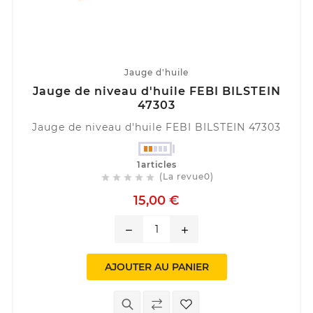
Jauge d'huile
Jauge de niveau d'huile FEBI BILSTEIN
47303
Jauge de niveau d'huile FEBI BILSTEIN 47303
1articles
(La revue0)





15,00 €
remove
add
AJOUTER AU PANIER