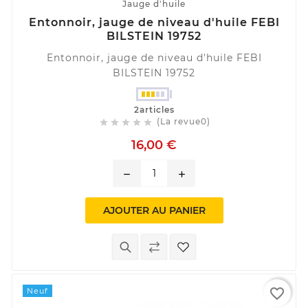
Jauge d'huile
Entonnoir, jauge de niveau d'huile FEBI
BILSTEIN 19752
Entonnoir, jauge de niveau d'huile FEBI
BILSTEIN 19752
2articles
(La revue0)





16,00 €
remove
add
AJOUTER AU PANIER
favorite_border
Neuf