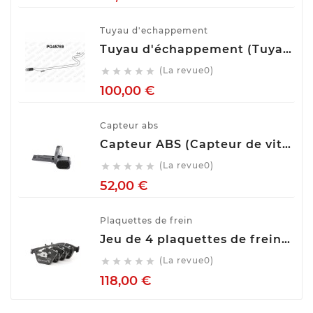
Tuyau d'echappement
Tuyau d'échappement (Tuyau d'échappement) VENEPORTE PG45769
(La revue0)





Prix
100,00 €
Capteur abs
Capteur ABS (Capteur de vitesse de roue) BOSCH 0 265 007 928
(La revue0)





Prix
52,00 €
Plaquettes de frein
Jeu de 4 plaquettes de frein ATE 13.0460-7275.2
(La revue0)





Prix
118,00 €