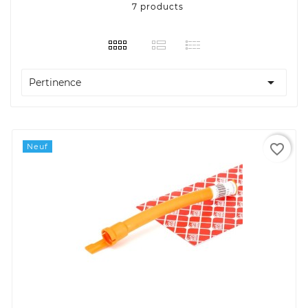
7 products

Pertinence
favorite_border
Neuf