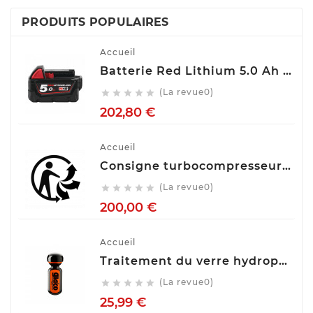
PRODUITS POPULAIRES
Accueil
Batterie Red Lithium 5.0 Ah M18™ M18 B5 Milwaukee 4932430483
(La revue0)





Prix
202,80 €
Accueil
Consigne turbocompresseur echange standart
(La revue0)





Prix
200,00 €
Accueil
Traitement du verre hydrophobe Soft99 Ultra Glaco, 70 ml 10310
(La revue0)





Prix
25,99 €