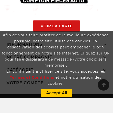
VOIR LA CARTE
Afin de vous faire profiter de la meilleure expérience
possible, notre site utilise des cookies. La

INFORMATIONS
désactivation des cookies peut empêcher le bon
fonctionnement de notre site Internet. Cliquez sur Ok

NOTRE COMPAGNIE
pour faire disparaître ce message (votre choix sera
mémorisé).

CATÉGORIE
En continuant à utiliser ce site, vous acceptez les
Termes et Conditions
et notre utilisation des

VOTRE COMPTE
cookies.
Accept All
Boutique Propulsée Par SPEEDAUTOS