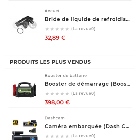
Accueil
Bride de liquide de refroidissement STC T403544
(La revue0)





Prix
32,89 €
PRODUITS LES PLUS VENDUS
Booster de batterie
Booster de démarrage (Booster de batterie) YESPER MONSTER START P1
(La revue0)





Prix
398,00 €
Dashcam
Caméra embarquée (Dash Cam) Avant Arrière GKU D900
(La revue0)




