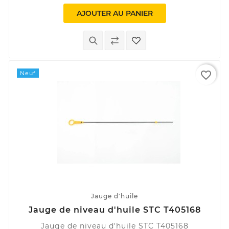
AJOUTER AU PANIER
favorite_border
Neuf
Jauge d'huile
Jauge de niveau d'huile STC T405168
Jauge de niveau d'huile STC T405168