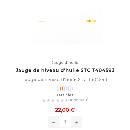
Jauge d'huile
Jauge de niveau d'huile STC T404593
Jauge de niveau d'huile STC T404593
1articles
(La revue0)





22,00 €
remove
add