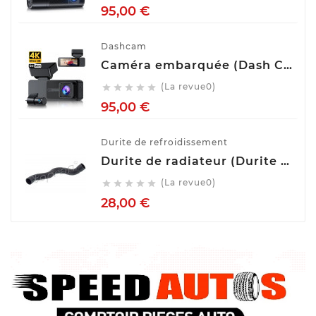
Prix
95,00 €
Dashcam
Caméra embarquée (Dash Cam) Avant Arrière GKU D700
(La revue0)





Prix
95,00 €
Durite de refroidissement
Durite de radiateur (Durite de refroidissement) TOPRAN 407 996
(La revue0)





Prix
28,00 €