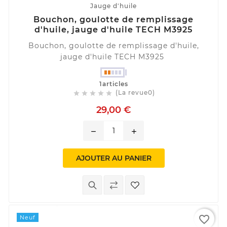
Jauge d'huile
Bouchon, goulotte de remplissage
d'huile, jauge d'huile TECH M3925
Bouchon, goulotte de remplissage d'huile,
jauge d'huile TECH M3925
1articles
(La revue0)





29,00 €
remove
add
AJOUTER AU PANIER
favorite_border
Neuf