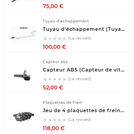
Prix
75,00 €
Tuyau d'echappement
Tuyau d'échappement (Tuyau d'échappement) VENEPORTE PG45769
(La revue0)





Prix
100,00 €
Capteur abs
Capteur ABS (Capteur de vitesse de roue) BOSCH 0 265 007 928
(La revue0)





Prix
52,00 €
Plaquettes de frein
Jeu de 4 plaquettes de frein ATE 13.0460-7275.2
(La revue0)





Prix
118,00 €