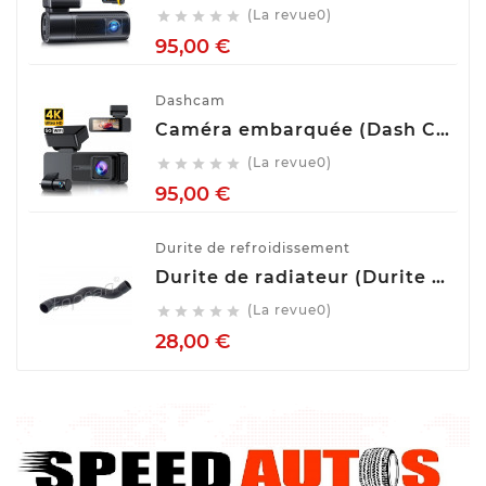
(La revue0)





Prix
95,00 €
Dashcam
Caméra embarquée (Dash Cam) Avant Arrière GKU D700
(La revue0)





Prix
95,00 €
Durite de refroidissement
Durite de radiateur (Durite de refroidissement) TOPRAN 407 996
(La revue0)





Prix
28,00 €