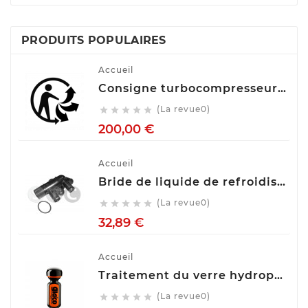
PRODUITS POPULAIRES
Accueil
Consigne turbocompresseur echange standart
(La revue0)





Prix
200,00 €
Accueil
Bride de liquide de refroidissement STC T403544
(La revue0)





Prix
32,89 €
Accueil
Traitement du verre hydrophobe Soft99 Ultra Glaco, 70 ml 10310
(La revue0)




