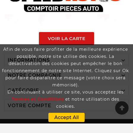
VOIR LA CARTE
Afin de vous faire profiter de la meilleure expérience
possible, notre site utilise des cookies. La

INFORMATIONS
désactivation des cookies peut empêcher le bon
fonctionnement de notre site Internet. Cliquez sur Ok

NOTRE COMPAGNIE
pour faire disparaître ce message (votre choix sera
mémorisé).

CATÉGORIE
En continuant à utiliser ce site, vous acceptez les
Termes et Conditions
et notre utilisation des

VOTRE COMPTE
cookies.
Accept All
Boutique Propulsée Par SPEEDAUTOS