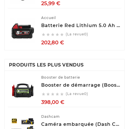
Prix
25,99 €
Accueil
Batterie Red Lithium 5.0 Ah M18™ M18 B5 Milwaukee 4932430483
(La revue0)





Prix
202,80 €
PRODUITS LES PLUS VENDUS
Booster de batterie
Booster de démarrage (Booster de batterie) YESPER MONSTER START P1
(La revue0)





Prix
398,00 €
Dashcam
Caméra embarquée (Dash Cam) Avant Arrière GKU D900