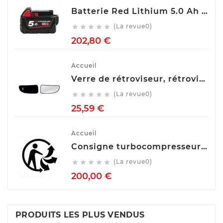
Batterie Red Lithium 5.0 Ah M18™ M18 B5 Milwaukee 4932430483
(La revue0)





Prix
202,80 €
Accueil
Verre de rétroviseur, rétroviseur extérieur glace SPILU 10592
(La revue0)





Prix
25,59 €
Accueil
Consigne turbocompresseur echange standart
(La revue0)





Prix
200,00 €
PRODUITS LES PLUS VENDUS