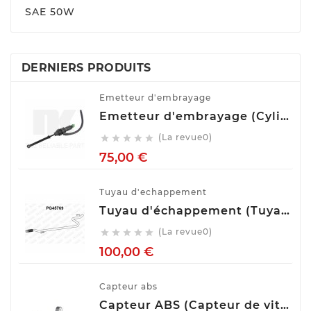
SAE 50W
DERNIERS PRODUITS
Emetteur d'embrayage
Emetteur d'embrayage (Cylindre émetteur de débrayage) NK 832508
(La revue0)





Prix
75,00 €
Tuyau d'echappement
Tuyau d'échappement (Tuyau d'échappement) VENEPORTE PG45769
(La revue0)





Prix
100,00 €
Capteur abs
Capteur ABS (Capteur de vitesse de roue) BOSCH 0 265 007 928