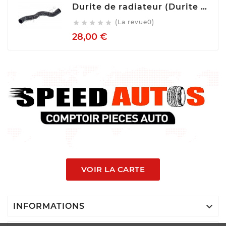
Durite de radiateur (Durite de refroidissement) TOPRAN 407 996
(La revue0)





Prix
28,00 €
VOIR LA CARTE

INFORMATIONS