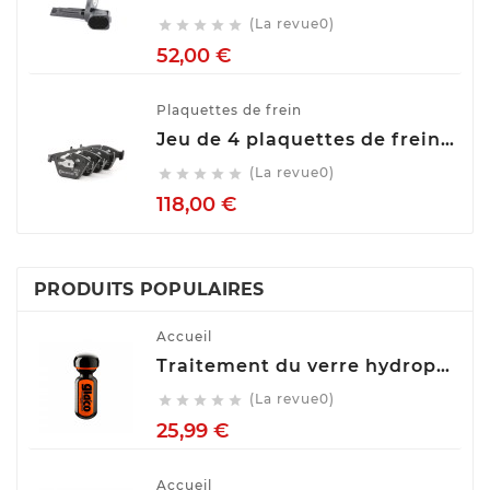
(La revue0)





Prix
52,00 €
Plaquettes de frein
Jeu de 4 plaquettes de frein ATE 13.0460-7275.2
(La revue0)





Prix
118,00 €
PRODUITS POPULAIRES
Accueil
Traitement du verre hydrophobe Soft99 Ultra Glaco, 70 ml 10310
(La revue0)





Prix
25,99 €
Accueil