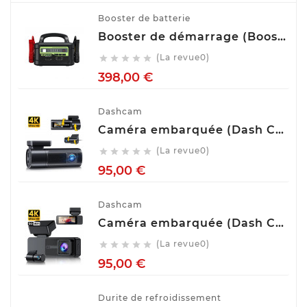
Booster de batterie
Booster de démarrage (Booster de batterie) YESPER MONSTER START P1
(La revue0)





Prix
398,00 €
Dashcam
Caméra embarquée (Dash Cam) Avant Arrière GKU D900
(La revue0)





Prix
95,00 €
Dashcam
Caméra embarquée (Dash Cam) Avant Arrière GKU D700
(La revue0)





Prix
95,00 €
Durite de refroidissement