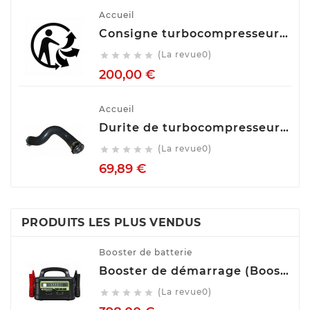
Accueil
Consigne turbocompresseur echange standart
(La revue0)





Prix
200,00 €
Accueil
Durite de turbocompresseur (Durite de turbo) TECH FRANCE M2650
(La revue0)





Prix
69,89 €
PRODUITS LES PLUS VENDUS
Booster de batterie
Booster de démarrage (Booster de batterie) YESPER MONSTER START P1
(La revue0)




