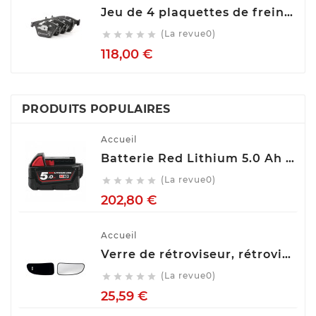
Jeu de 4 plaquettes de frein ATE 13.0460-7275.2
(La revue0)





Prix
118,00 €
PRODUITS POPULAIRES
Accueil
Batterie Red Lithium 5.0 Ah M18™ M18 B5 Milwaukee 4932430483
(La revue0)





Prix
202,80 €
Accueil
Verre de rétroviseur, rétroviseur extérieur glace SPILU 10592
(La revue0)





Prix
25,59 €