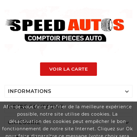
VOIR LA CARTE

INFORMATIONS

NOTRE COMPAGNIE
Afin de vous faire profiter de la meilleure expérience
possible, notre site utilise des cookies. La
désactivation des cookies peut empêcher le bon

CATÉGORIE
fonctionnement de notre site Internet. Cliquez sur Ok
pour faire disparaître ce message (votre choix sera