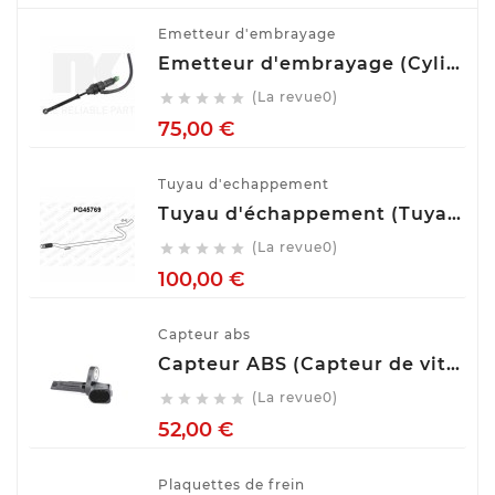
Emetteur d'embrayage
Emetteur d'embrayage (Cylindre émetteur de débrayage) NK 832508
(La revue0)





Prix
75,00 €
Tuyau d'echappement
Tuyau d'échappement (Tuyau d'échappement) VENEPORTE PG45769
(La revue0)





Prix
100,00 €
Capteur abs
Capteur ABS (Capteur de vitesse de roue) BOSCH 0 265 007 928
(La revue0)





Prix
52,00 €
Plaquettes de frein