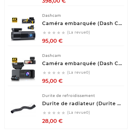
Prix
398,00 €
Dashcam
Caméra embarquée (Dash Cam) Avant Arrière GKU D900
(La revue0)





Prix
95,00 €
Dashcam
Caméra embarquée (Dash Cam) Avant Arrière GKU D700
(La revue0)





Prix
95,00 €
Durite de refroidissement
Durite de radiateur (Durite de refroidissement) TOPRAN 407 996
(La revue0)





Prix
28,00 €