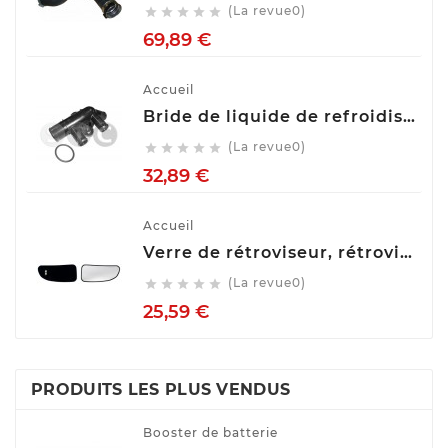
(La revue0)





Prix
69,89 €
Accueil
Bride de liquide de refroidissement STC T403544
(La revue0)





Prix
32,89 €
Accueil
Verre de rétroviseur, rétroviseur extérieur glace SPILU 10592
(La revue0)





Prix
25,59 €
PRODUITS LES PLUS VENDUS
Booster de batterie