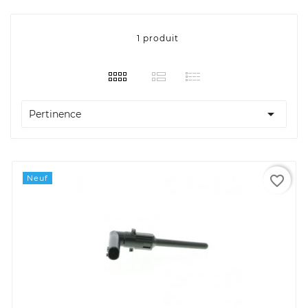
1 produit

Pertinence
favorite_border
Neuf