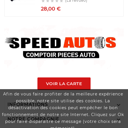
(La revue0)





Prix
28,00 €
VOIR LA CARTE
Afin de vous faire profiter de la meilleure expérience
possible, notre site utilise des cookies. La

INFORMATIONS
désactivation des cookies peut empêcher le bon
fonctionnement de notre site Internet. Cliquez sur Ok

NOTRE COMPAGNIE
pour faire disparaître ce message (votre choix sera