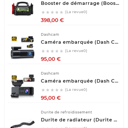
Booster de démarrage (Booster de batterie) YESPER MONSTER START P1
(La revue0)





Prix
398,00 €
Dashcam
Caméra embarquée (Dash Cam) Avant Arrière GKU D900
(La revue0)





Prix
95,00 €
Dashcam
Caméra embarquée (Dash Cam) Avant Arrière GKU D700
(La revue0)





Prix
95,00 €
Durite de refroidissement
Durite de radiateur (Durite de refroidissement) TOPRAN 407 996