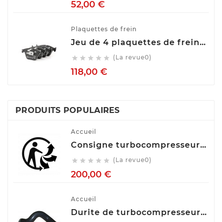
Prix
52,00 €
Plaquettes de frein
Jeu de 4 plaquettes de frein ATE 13.0460-7275.2
(La revue0)





Prix
118,00 €
PRODUITS POPULAIRES
Accueil
Consigne turbocompresseur echange standart
(La revue0)





Prix
200,00 €
Accueil
Durite de turbocompresseur (Durite de turbo) TECH FRANCE M2650