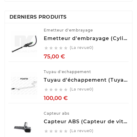
DERNIERS PRODUITS
Emetteur d'embrayage
Emetteur d'embrayage (Cylindre émetteur de débrayage) NK 832508
(La revue0)





Prix
75,00 €
Tuyau d'echappement
Tuyau d'échappement (Tuyau d'échappement) VENEPORTE PG45769
(La revue0)





Prix
100,00 €
Capteur abs
Capteur ABS (Capteur de vitesse de roue) BOSCH 0 265 007 928
(La revue0)




