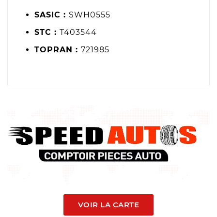
SASIC :
SWH0555
STC :
T403544
TOPRAN :
721985
VOIR LA CARTE