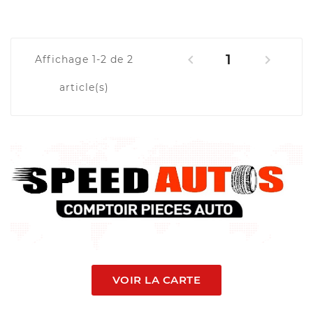
1


Affichage 1-2 de 2
article(s)
VOIR LA CARTE