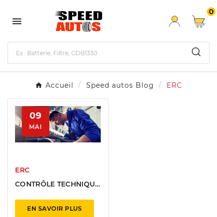
0

Accueil
Speed autos Blog
ERC
09
MAI
ERC
CONTRÔLE TECHNIQUE
: COMMENT BIEN
PRÉPARER SA VOITURE
EN SAVOIR PLUS