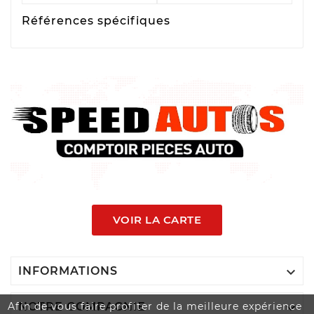
Références spécifiques
VOIR LA CARTE

INFORMATIONS

Afin de vous faire profiter de la meilleure expérience
NOTRE COMPAGNIE