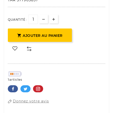
TAR 377905857
QUANTITÉ :

AJOUTER AU PANIER
1articles
Donnez votre avis