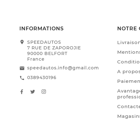
INFORMATIONS
NOTRE 
location_on
SPEEDAUTOS
Livraiso
7 RUE DE ZAPOROJIE
Mentions
90000 BELFORT
France
Conditio
speedautos.info@gmail.com
email
A propo
0389430196
call
Paiemen
Avantage
professi
Contact
Magasin