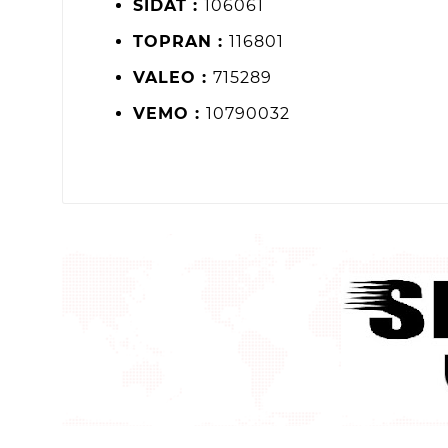
SIDAT :
106061
TOPRAN :
116801
VALEO :
715289
VEMO :
10790032