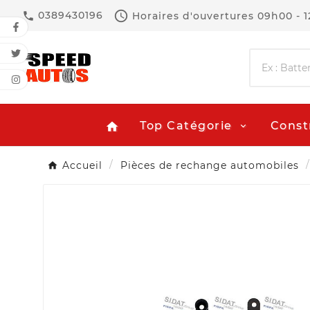

0389430196
Horaires d'ouvertures
09h00 - 

Top Catégorie
Const
home
Accueil
Pièces de rechange automobiles