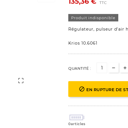
135,36 €
TTC
Produit indisponible
Régulateur, pulseur d'air 
Krios 10.6061
QUANTITÉ :


EN RUPTURE DE S
0articles