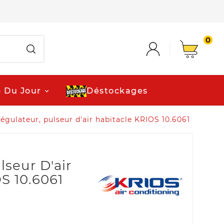
0
e Du Jour
Déstockages
égulateur, pulseur d'air habitacle KRIOS 10.6061
lseur D'air
S 10.6061