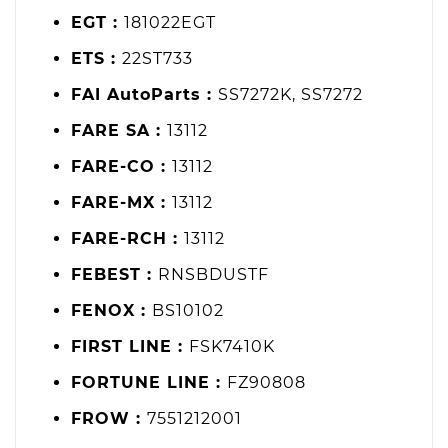
EGT :
181022EGT
ETS :
22ST733
FAI AutoParts :
SS7272K, SS7272
FARE SA :
13112
FARE-CO :
13112
FARE-MX :
13112
FARE-RCH :
13112
FEBEST :
RNSBDUSTF
FENOX :
BS10102
FIRST LINE :
FSK7410K
FORTUNE LINE :
FZ90808
FROW :
7551212001