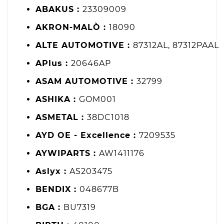
ABAKUS :
23309009
AKRON-MALÒ :
18090
ALTE AUTOMOTIVE :
87312AL, 87312PAAL
APlus :
20646AP
ASAM AUTOMOTIVE :
32799
ASHIKA :
GOM001
ASMETAL :
38DC1018
AYD OE - Excellence :
7209535
AYWIPARTS :
AW1411176
Aslyx :
AS203475
BENDIX :
048677B
BGA :
BU7319