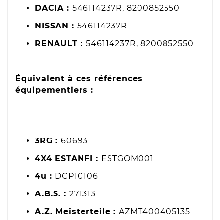
DACIA :
546114237R, 8200852550
NISSAN :
546114237R
RENAULT :
546114237R, 8200852550
Équivalent à ces références
équipementiers :
3RG :
60693
4X4 ESTANFI :
ESTGOM001
4u :
DCP10106
A.B.S. :
271313
A.Z. Meisterteile :
AZMT400405135