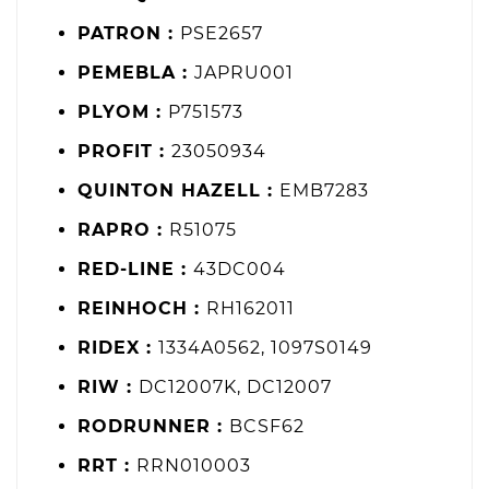
PATRON :
PSE2657
PEMEBLA :
JAPRU001
PLYOM :
P751573
PROFIT :
23050934
QUINTON HAZELL :
EMB7283
RAPRO :
R51075
RED-LINE :
43DC004
REINHOCH :
RH162011
RIDEX :
1334A0562, 1097S0149
RIW :
DC12007K, DC12007
RODRUNNER :
BCSF62
RRT :
RRN010003