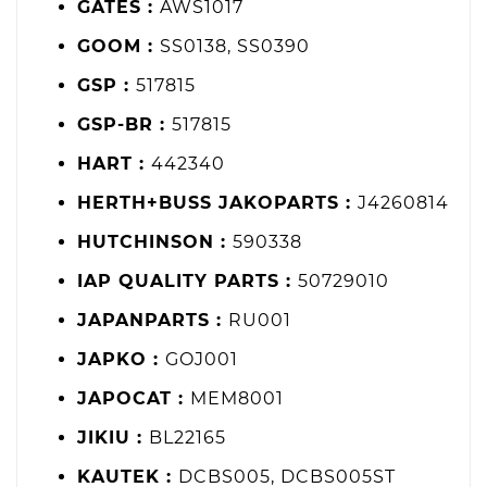
GATES :
AWS1017
GOOM :
SS0138, SS0390
GSP :
517815
GSP-BR :
517815
HART :
442340
HERTH+BUSS JAKOPARTS :
J4260814
HUTCHINSON :
590338
IAP QUALITY PARTS :
50729010
JAPANPARTS :
RU001
JAPKO :
GOJ001
JAPOCAT :
MEM8001
JIKIU :
BL22165
KAUTEK :
DCBS005, DCBS005ST