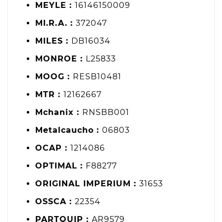
MEYLE :
16146150009
MI.R.A. :
372047
MILES :
DB16034
MONROE :
L25833
MOOG :
RESB10481
MTR :
12162667
Mchanix :
RNSBB001
Metalcaucho :
06803
OCAP :
1214086
OPTIMAL :
F88277
ORIGINAL IMPERIUM :
31653
OSSCA :
22354
PARTQUIP :
AR9579