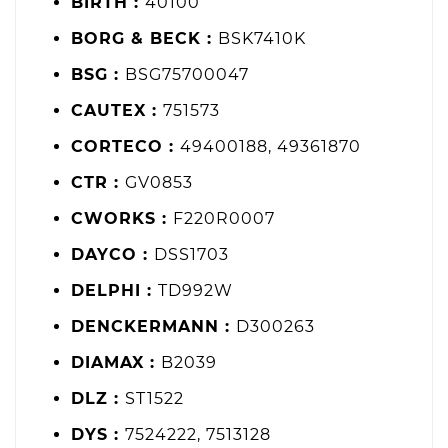
BIRTH :
40100
BORG & BECK :
BSK7410K
BSG :
BSG75700047
CAUTEX :
751573
CORTECO :
49400188, 49361870
CTR :
GV0853
CWORKS :
F220R0007
DAYCO :
DSS1703
DELPHI :
TD992W
DENCKERMANN :
D300263
DIAMAX :
B2039
DLZ :
ST1522
DYS :
7524222, 7513128