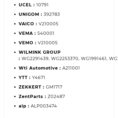
UCEL :
10791
UNIGOM :
392783
VAICO :
V210005
VEMA :
540001
VEMO :
V210005
WILMINK GROUP
:
WG2291439, WG2253370, WG1991461, WG
Wti Automotive :
A211001
YTT :
Y4671
ZEKKERT :
GM1717
ZentParts :
Z02487
alp :
ALP003474