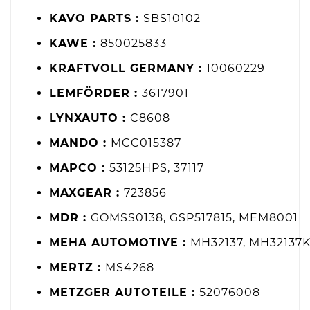
KAVO PARTS :
SBS10102
KAWE :
850025833
KRAFTVOLL GERMANY :
10060229
LEMFÖRDER :
3617901
LYNXAUTO :
C8608
MANDO :
MCC015387
MAPCO :
53125HPS, 37117
MAXGEAR :
723856
MDR :
GOMSS0138, GSP517815, MEM8001
MEHA AUTOMOTIVE :
MH32137, MH32137
MERTZ :
MS4268
METZGER AUTOTEILE :
52076008