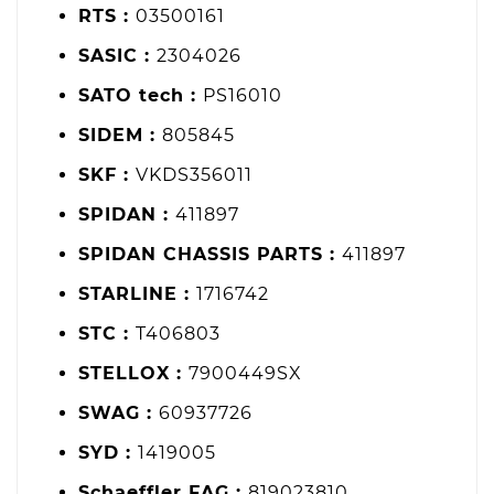
RTS :
03500161
SASIC :
2304026
SATO tech :
PS16010
SIDEM :
805845
SKF :
VKDS356011
SPIDAN :
411897
SPIDAN CHASSIS PARTS :
411897
STARLINE :
1716742
STC :
T406803
STELLOX :
7900449SX
SWAG :
60937726
SYD :
1419005
Schaeffler FAG :
819023810