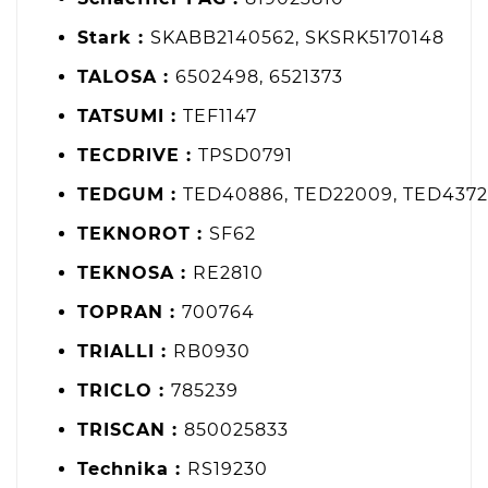
Stark :
SKABB2140562, SKSRK5170148
TALOSA :
6502498, 6521373
TATSUMI :
TEF1147
TECDRIVE :
TPSD0791
TEDGUM :
TED40886, TED22009, TED437
TEKNOROT :
SF62
TEKNOSA :
RE2810
TOPRAN :
700764
TRIALLI :
RB0930
TRICLO :
785239
TRISCAN :
850025833
Technika :
RS19230