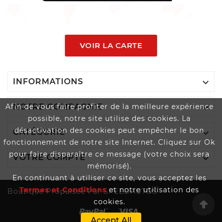
VOIR LA CARTE

INFORMATIONS

Afin de vous faire profiter de la meilleure expérience
NOTRE COMPAGNIE
possible, notre site utilise des cookies. La
désactivation des cookies peut empêcher le bon

CATÉGORIE
fonctionnement de notre site Internet. Cliquez sur Ok
pour faire disparaître ce message (votre choix sera

VOTRE COMPTE
mémorisé).
En continuant à utiliser ce site, vous acceptez les
Termes et Conditions
et notre utilisation des
Boutique Propulsée Par SPEEDAUTOS
cookies.
Accept All