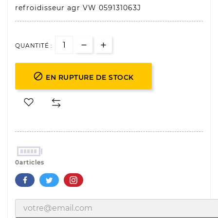
refroidisseur agr VW 059131063J
QUANTITÉ :

EN RUPTURE DE STOCK
0articles