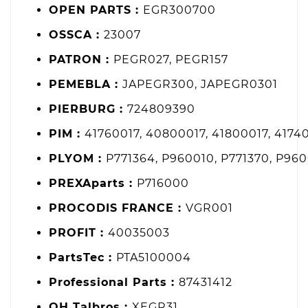
OPEN PARTS :
EGR300700
OSSCA :
23007
PATRON :
PEGR027, PEGR157
PEMEBLA :
JAPEGR300, JAPEGR0301
PIERBURG :
724809390
PIM :
41760017, 40800017, 41800017, 4174
PLYOM :
P771364, P960010, P771370, P96
PREXAparts :
P716000
PROCODIS FRANCE :
VGR001
PROFIT :
40035003
PartsTec :
PTA5100004
Professional Parts :
87431412
QH Talbros :
XEGR31