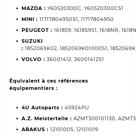
MAZDA :
Y60520300C, Y60520300CS1
MINI :
11717804950S1, 11717804950
PEUGEOT :
161859, 161859S1, 1618NR, 1618
SUZUKI
:
1852069K02, 1852069K01000S1, 1852069K
VOLVO :
36001412, 36001412S1
Équivalent à ces références
équipementiers :
4U Autoparts :
45924PU
A.Z. Meisterteile :
AZMT300101130, AZMT
ABAKUS :
12101005, 12101019