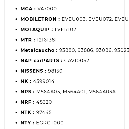
MGA :
VA7000
MOBILETRON :
EVEU003, EVEU072, EVE
MOTAQUIP :
LVER102
MTR :
12161381
Metalcaucho :
93880, 93886, 93086, 9302
NAP carPARTS :
CAV10052
NISSENS :
98150
NK :
4599014
NPS :
M564A03, M564A01, M564A03A
NRF :
48320
NTK :
97445
NTY :
EGRCT000