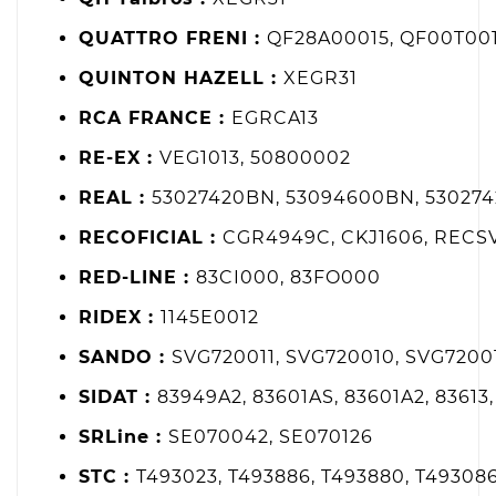
QUATTRO FRENI :
QF28A00015, QF00T001
QUINTON HAZELL :
XEGR31
RCA FRANCE :
EGRCA13
RE-EX :
VEG1013, 50800002
REAL :
53027420BN, 53094600BN, 530274
RECOFICIAL :
CGR4949C, CKJ1606, RECS
RED-LINE :
83CI000, 83FO000
RIDEX :
1145E0012
SANDO :
SVG720011, SVG720010, SVG7200
SIDAT :
83949A2, 83601AS, 83601A2, 83613,
SRLine :
SE070042, SE070126
STC :
T493023, T493886, T493880, T49308