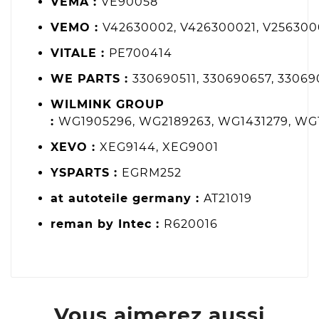
VEMA :
VE90058
VEMO :
V42630002, V426300021, V256300
VITALE :
PE700414
WE PARTS :
330690511, 330690657, 33069
WILMINK GROUP
:
WG1905296, WG2189263, WG1431279, WG
XEVO :
XEG9144, XEG9001
YSPARTS :
EGRM252
at autoteile germany :
AT21019
reman by Intec :
R620016
Vous aimerez aussi