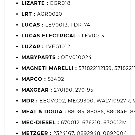
LIZARTE :
EGR018
LRT :
AGR0020
LUCAS :
LEV0013, FDR174
LUCAS ELECTRICAL :
LEV0013
LUZAR :
LVEG1012
MABYPARTS :
OEV010024
MAGNETI MARELLI :
571822112159, 57182
MAPCO :
83402
MAXGEAR :
270190, 270195
MDR :
EEGVO02, MEG9300, WAL710927R, 
MEAT & DORIA :
88085, 88086, 88084E, 88
MEC-DIESEL :
670012, 676210, 670012M
METZGER :
2324167, 0892948, 0892004