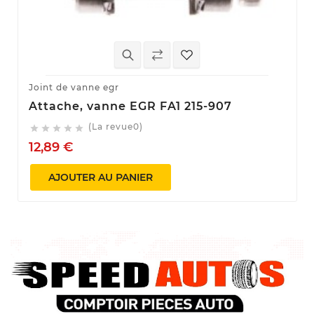
Joint de vanne egr
Attache, vanne EGR FA1 215-907
(La revue0)





12,89 €
AJOUTER AU PANIER