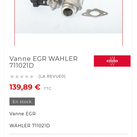
Vanne EGR WAHLER
711021D
(LA REVUE0)





139,89 €
TTC
En stock
Vanne EGR
WAHLER 711021D