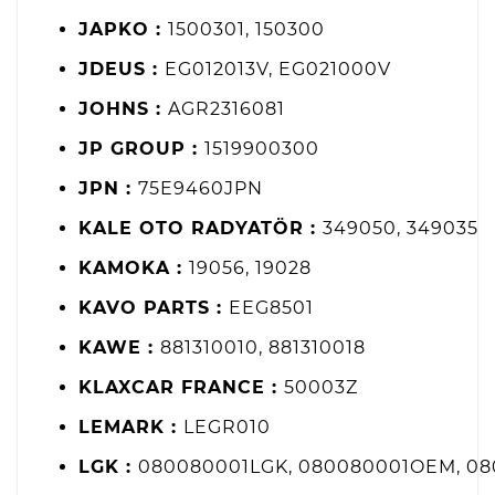
JAPKO :
1500301, 150300
JDEUS :
EG012013V, EG021000V
JOHNS :
AGR2316081
JP GROUP :
1519900300
JPN :
75E9460JPN
KALE OTO RADYATÖR :
349050, 349035
KAMOKA :
19056, 19028
KAVO PARTS :
EEG8501
KAWE :
881310010, 881310018
KLAXCAR FRANCE :
50003Z
LEMARK :
LEGR010
LGK :
080080001LGK, 080080001OEM, 0