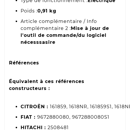
Type de fonctionnement :
Électrique
Poids :
0,91 kg
Article complémentaire / Info
complémentaire 2 :
Mise à jour de
l'outil de commande/du logiciel
nécesssasire
Références
Équivalent à ces références
constructeurs :
CITROËN :
161859, 1618NR, 161859S1, 1618
FIAT :
9672880080, 9672880080S1
HITACHI :
2508481