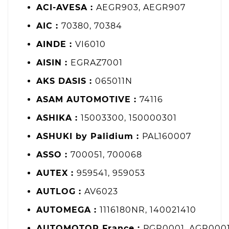
ACI-AVESA :
AEGR903, AEGR907
AIC :
70380, 70384
AINDE :
VI6010
AISIN :
EGRAZ7001
AKS DASIS :
065011N
ASAM AUTOMOTIVE :
74116
ASHIKA :
15003300, 150000301
ASHUKI by Palidium :
PAL160007
ASSO :
700051, 700068
AUTEX :
959541, 959053
AUTLOG :
AV6023
AUTOMEGA :
1116180NR, 140021410
AUTOMOTOR France :
PGR0001, AGR0001