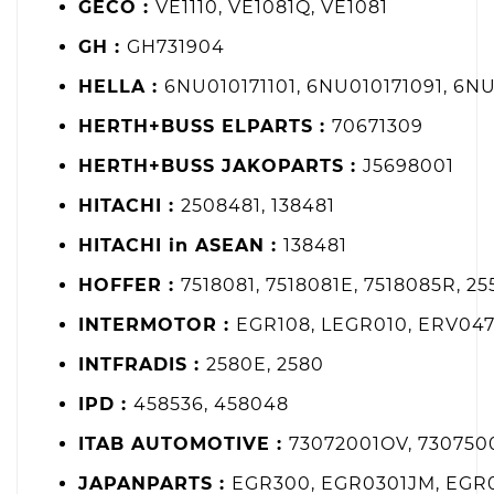
GECO :
VE1110, VE1081Q, VE1081
GH :
GH731904
HELLA :
6NU010171101, 6NU010171091, 6N
HERTH+BUSS ELPARTS :
70671309
HERTH+BUSS JAKOPARTS :
J5698001
HITACHI :
2508481, 138481
HITACHI in ASEAN :
138481
HOFFER :
7518081, 7518081E, 7518085R, 25
INTERMOTOR :
EGR108, LEGR010, ERV047
INTFRADIS :
2580E, 2580
IPD :
458536, 458048
ITAB AUTOMOTIVE :
73072001OV, 730750
JAPANPARTS :
EGR300, EGR0301JM, EGR