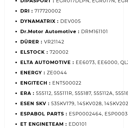
DIPASPORT :
EGR017DLPN, EGR017N, EG
DRI :
717720002
DYNAMATRIX :
DEV005
Dr.Motor Automotive :
DRM161101
DÜRER :
VR21142
ELSTOCK :
720002
ELTA AUTOMOTIVE :
EE6073, EE6000, QL
ENERGY :
ZE0044
ENGITECH :
ENT500022
ERA :
555112, 555111R, 555187, 555112A, 5551
ESEN SKV :
53SKV179, 14SKV028, 14SKV202
ESPABOL PARTS :
ESP0002464, ESP0003
ET ENGINETEAM :
ED0101