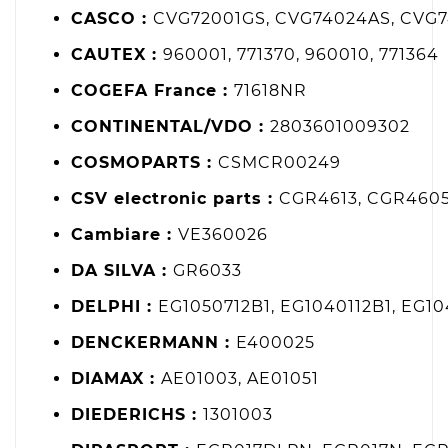
CASCO :
CVG72001GS, CVG74024AS, CVG7
CAUTEX :
960001, 771370, 960010, 771364
COGEFA France :
71618NR
CONTINENTAL/VDO :
2803601009302
COSMOPARTS :
CSMCR00249
CSV electronic parts :
CGR4613, CGR4605
Cambiare :
VE360026
DA SILVA :
GR6033
DELPHI :
EG1050712B1, EG1040112B1, EG10
DENCKERMANN :
E400025
DIAMAX :
AE01003, AE01051
DIEDERICHS :
1301003