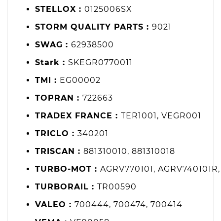
STELLOX :
0125006SX
STORM QUALITY PARTS :
9021
SWAG :
62938500
Stark :
SKEGR0770011
TMI :
EG00002
TOPRAN :
722663
TRADEX FRANCE :
TER1001, VEGR001
TRICLO :
340201
TRISCAN :
881310010, 881310018
TURBO-MOT :
AGRV770101, AGRV740101R
TURBORAIL :
TR00590
VALEO :
700444, 700474, 700414