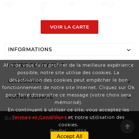
VOIR LA CARTE

INFORMATIONS

Afin de vous faire profiter de la meilleure expérience
NOTRE COMPAGNIE
possible, notre site utilise des cookies. La
désactivation des cookies peut empêcher le bon

CATÉGORIE
fonctionnement de notre site Internet. Cliquez sur Ok
pour faire disparaître ce message (votre choix sera

VOTRE COMPTE
mémorisé).
En continuant à utiliser ce site, vous acceptez les
Termes et Conditions
et notre utilisation des
Boutique Propulsée Par SPEEDAUTOS
cookies.
Accept All