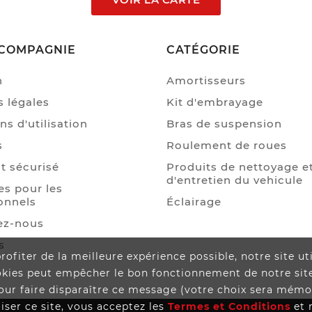
COMPAGNIE
CATÉGORIE
n
Amortisseurs
 légales
Kit d'embrayage
ns d'utilisation
Bras de suspension
s
Roulement de roues
t sécurisé
Produits de nettoyage e
d'entretien du vehicule
s pour les
onnels
Éclairage
ez-nous
s
rofiter de la meilleure expérience possible, notre site ut
okies peut empêcher le bon fonctionnement de notre site 
our faire disparaître ce message (votre choix sera mémor
iser ce site, vous acceptez les
Termes et Conditions
et 