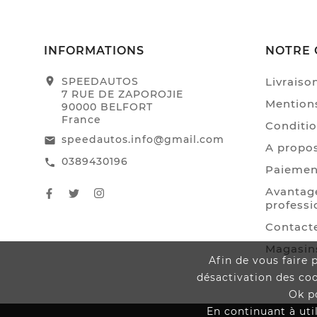
INFORMATIONS
NOTRE 
location_on
SPEEDAUTOS
Livraiso
7 RUE DE ZAPOROJIE
Mentions
90000 BELFORT
France
Conditio
speedautos.info@gmail.com
email
A propo
0389430196
call
Paiemen
Avantage
professi
Contact
Magasin
Afin de vous faire p
désactivation des co
Ok p
En continuant à util