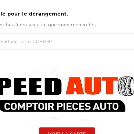
lé pour le dérangement.
rchez à nouveau ce que vous recherchez
VOIR LA CARTE