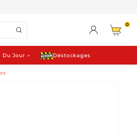
0
e Du Jour
Déstockages
ts