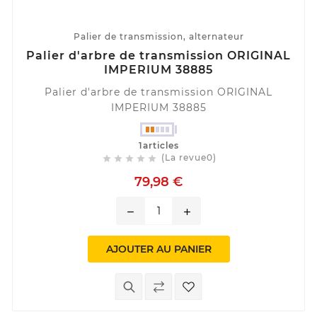
Palier de transmission, alternateur
Palier d'arbre de transmission ORIGINAL
IMPERIUM 38885
Palier d'arbre de transmission ORIGINAL
IMPERIUM 38885
1articles
(La revue0)





79,98 €
remove
add
AJOUTER AU PANIER