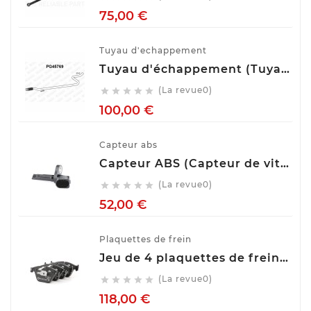
Prix
75,00 €
Tuyau d'echappement
Tuyau d'échappement (Tuyau d'échappement) VENEPORTE PG45769
(La revue0)





Prix
100,00 €
Capteur abs
Capteur ABS (Capteur de vitesse de roue) BOSCH 0 265 007 928
(La revue0)





Prix
52,00 €
Plaquettes de frein
Jeu de 4 plaquettes de frein ATE 13.0460-7275.2
(La revue0)





Prix
118,00 €