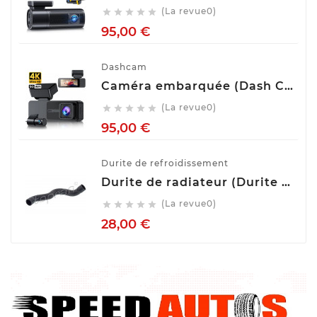
(La revue0)





Prix
95,00 €
Dashcam
Caméra embarquée (Dash Cam) Avant Arrière GKU D700
(La revue0)





Prix
95,00 €
Durite de refroidissement
Durite de radiateur (Durite de refroidissement) TOPRAN 407 996
(La revue0)





Prix
28,00 €