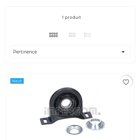
1 produit

Pertinence
favorite_border
Neuf