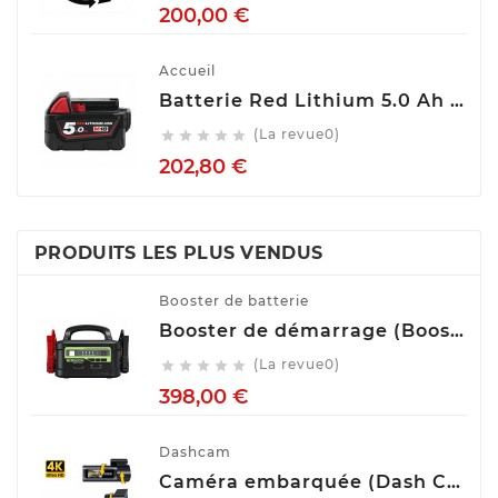
Prix
200,00 €
Accueil
Batterie Red Lithium 5.0 Ah M18™ M18 B5 Milwaukee 4932430483
(La revue0)





Prix
202,80 €
PRODUITS LES PLUS VENDUS
Booster de batterie
Booster de démarrage (Booster de batterie) YESPER MONSTER START P1
(La revue0)





Prix
398,00 €
Dashcam
Caméra embarquée (Dash Cam) Avant Arrière GKU D900