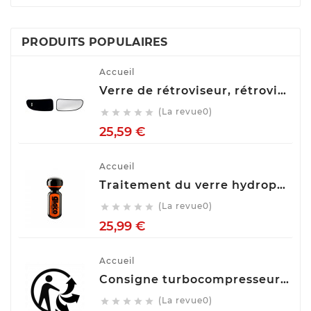
PRODUITS POPULAIRES
Accueil
Verre de rétroviseur, rétroviseur extérieur glace SPILU 10592
(La revue0)





Prix
25,59 €
Accueil
Traitement du verre hydrophobe Soft99 Ultra Glaco, 70 ml 10310
(La revue0)





Prix
25,99 €
Accueil
Consigne turbocompresseur echange standart
(La revue0)




