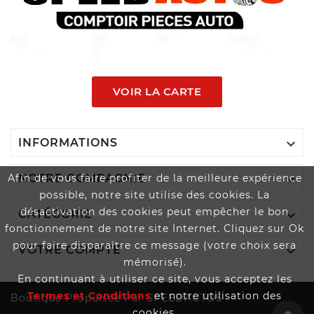
VOIR LA CARTE

INFORMATIONS

Afin de vous faire profiter de la meilleure expérience
NOTRE COMPAGNIE
possible, notre site utilise des cookies. La
désactivation des cookies peut empêcher le bon

CATÉGORIE
fonctionnement de notre site Internet. Cliquez sur Ok
pour faire disparaître ce message (votre choix sera

VOTRE COMPTE
mémorisé).
En continuant à utiliser ce site, vous acceptez les
Termes et Conditions
et notre utilisation des
Boutique Propulsée Par SPEEDAUTOS
cookies.