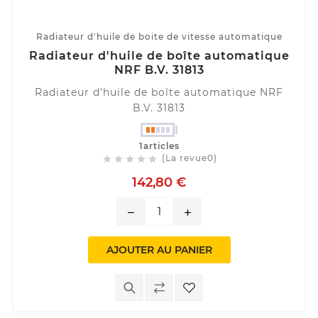
Radiateur d'huile de boite de vitesse automatique
Radiateur d'huile de boîte automatique
NRF B.V. 31813
Radiateur d'huile de boîte automatique NRF
B.V. 31813
1articles
(La revue0)





142,80 €
remove
add
AJOUTER AU PANIER