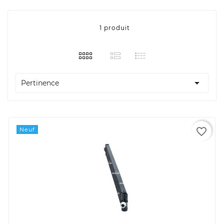
1 produit

Pertinence
favorite_border
Neuf