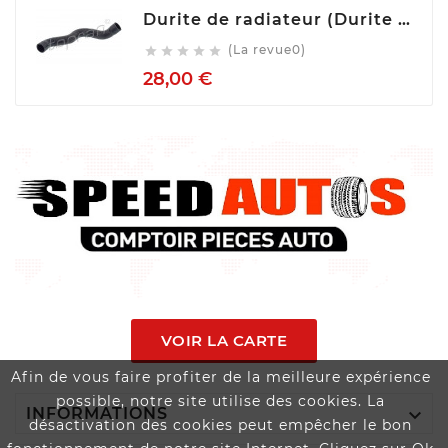
Durite de radiateur (Durite de refroidissement) TOPRAN 407 996
(La revue0)





Prix
28,00 €
VOIR LA CARTE
Afin de vous faire profiter de la meilleure expérience
possible, notre site utilise des cookies. La

INFORMATIONS
désactivation des cookies peut empêcher le bon