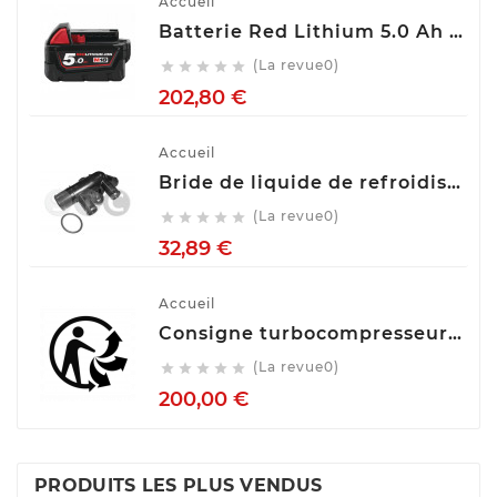
Accueil
Batterie Red Lithium 5.0 Ah M18™ M18 B5 Milwaukee 4932430483
(La revue0)





Prix
202,80 €
Accueil
Bride de liquide de refroidissement STC T403544
(La revue0)





Prix
32,89 €
Accueil
Consigne turbocompresseur echange standart
(La revue0)





Prix
200,00 €
PRODUITS LES PLUS VENDUS