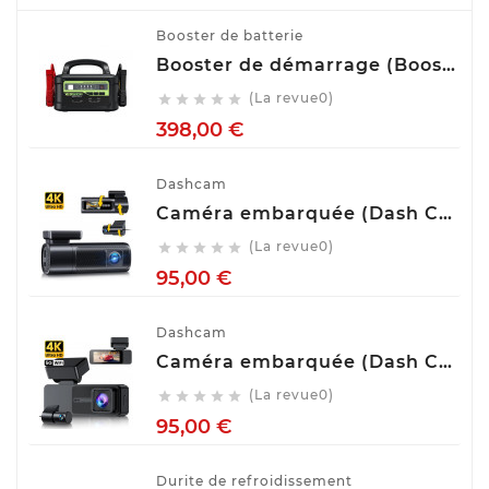
Booster de batterie
Booster de démarrage (Booster de batterie) YESPER MONSTER START P1
(La revue0)





Prix
398,00 €
Dashcam
Caméra embarquée (Dash Cam) Avant Arrière GKU D900
(La revue0)





Prix
95,00 €
Dashcam
Caméra embarquée (Dash Cam) Avant Arrière GKU D700
(La revue0)





Prix
95,00 €
Durite de refroidissement