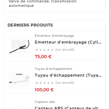
Valve de commande, transmission
automatique
DERNIERS PRODUITS
Emetteur d'embrayage
Emetteur d'embrayage (Cylindre émetteur de débrayage) NK 832508
(La revue0)





Prix
75,00 €
Tuyau d'echappement
Tuyau d'échappement (Tuyau d'échappement) VENEPORTE PG45769
(La revue0)





Prix
100,00 €
Capteur abs
Capteur ABS (Capteur de vitesse de roue) BOSCH 0 265 007 928