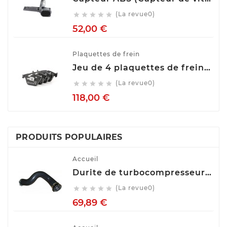
(La revue0)





Prix
52,00 €
Plaquettes de frein
Jeu de 4 plaquettes de frein ATE 13.0460-7275.2
(La revue0)





Prix
118,00 €
PRODUITS POPULAIRES
Accueil
Durite de turbocompresseur (Durite de turbo) TECH FRANCE M2650
(La revue0)





Prix
69,89 €