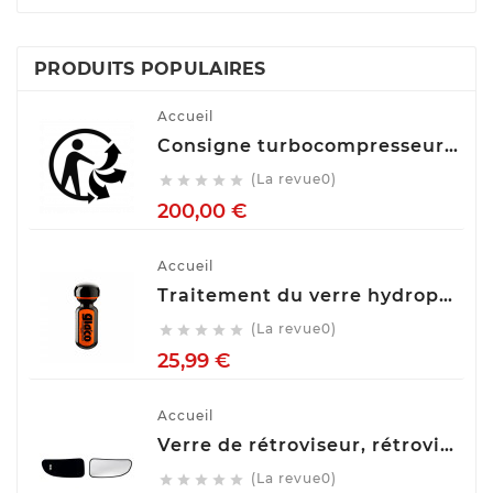
PRODUITS POPULAIRES
Accueil
Consigne turbocompresseur echange standart
(La revue0)





Prix
200,00 €
Accueil
Traitement du verre hydrophobe Soft99 Ultra Glaco, 70 ml 10310
(La revue0)





Prix
25,99 €
Accueil
Verre de rétroviseur, rétroviseur extérieur glace SPILU 10592
(La revue0)




