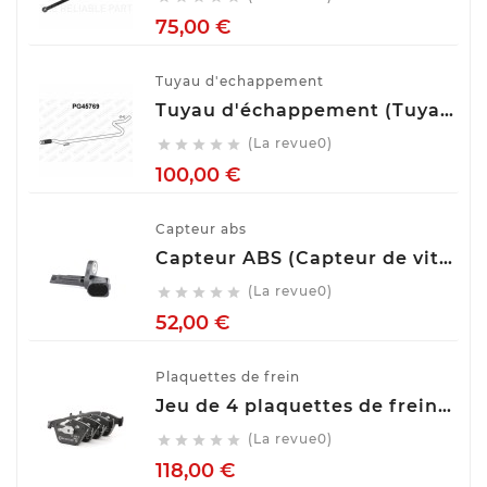
Prix
75,00 €
Tuyau d'echappement
Tuyau d'échappement (Tuyau d'échappement) VENEPORTE PG45769
(La revue0)





Prix
100,00 €
Capteur abs
Capteur ABS (Capteur de vitesse de roue) BOSCH 0 265 007 928
(La revue0)





Prix
52,00 €
Plaquettes de frein
Jeu de 4 plaquettes de frein ATE 13.0460-7275.2
(La revue0)





Prix
118,00 €