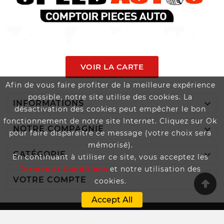
VOIR LA CARTE
Afin de vous faire profiter de la meilleure expérience
possible, notre site utilise des cookies. La

INFORMATIONS
désactivation des cookies peut empêcher le bon
fonctionnement de notre site Internet. Cliquez sur Ok

NOTRE COMPAGNIE
pour faire disparaître ce message (votre choix sera
mémorisé).

CATÉGORIE
En continuant à utiliser ce site, vous acceptez les
Termes et Conditions
et notre utilisation des

VOTRE COMPTE
cookies.
Accept All
Boutique Propulsée Par SPEEDAUTOS