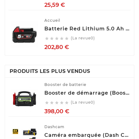
Prix
25,59 €
Accueil
Batterie Red Lithium 5.0 Ah M18™ M18 B5 Milwaukee 4932430483
(La revue0)





Prix
202,80 €
PRODUITS LES PLUS VENDUS
Booster de batterie
Booster de démarrage (Booster de batterie) YESPER MONSTER START P1
(La revue0)





Prix
398,00 €
Dashcam
Caméra embarquée (Dash Cam) Avant Arrière GKU D900