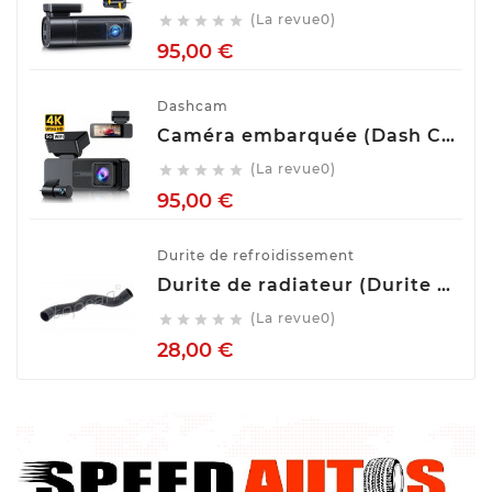
(La revue0)





Prix
95,00 €
Dashcam
Caméra embarquée (Dash Cam) Avant Arrière GKU D700
(La revue0)





Prix
95,00 €
Durite de refroidissement
Durite de radiateur (Durite de refroidissement) TOPRAN 407 996
(La revue0)





Prix
28,00 €