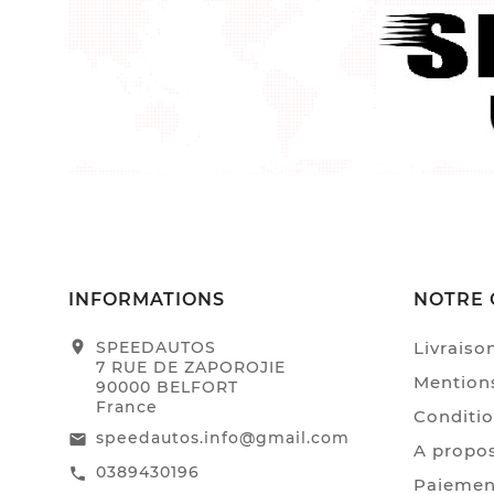
INFORMATIONS
NOTRE 
location_on
SPEEDAUTOS
Livraiso
7 RUE DE ZAPOROJIE
Mentions
90000 BELFORT
France
Conditio
speedautos.info@gmail.com
email
A propo
0389430196
call
Paiemen