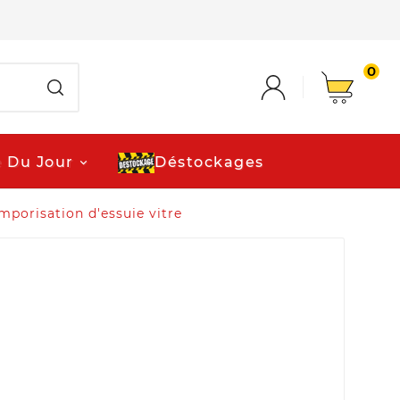
0
e Du Jour
Déstockages
mporisation d'essuie vitre