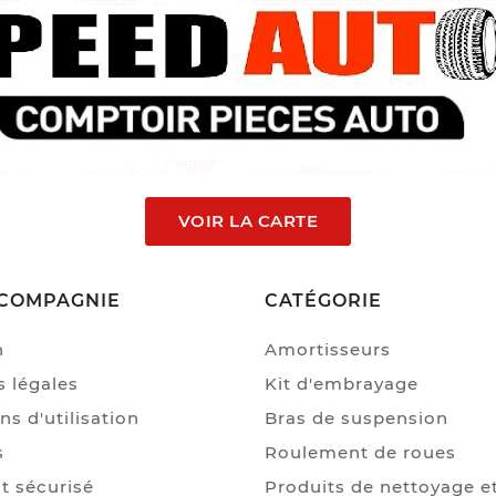
VOIR LA CARTE
COMPAGNIE
CATÉGORIE
n
Amortisseurs
 légales
Kit d'embrayage
ns d'utilisation
Bras de suspension
s
Roulement de roues
t sécurisé
Produits de nettoyage e