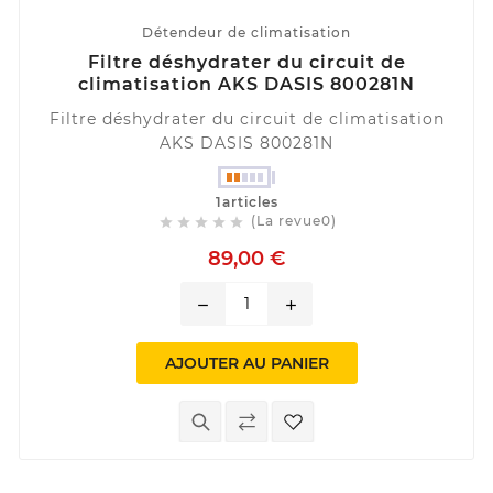
Détendeur de climatisation
Filtre déshydrater du circuit de
climatisation AKS DASIS 800281N
Filtre déshydrater du circuit de climatisation
AKS DASIS 800281N
1articles
(La revue0)





89,00 €
remove
add
AJOUTER AU PANIER