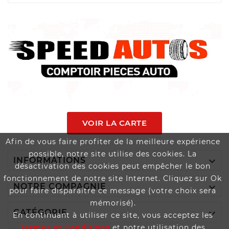
VOIR LA CARTE
Afin de vous faire profiter de la meilleure expérience
possible, notre site utilise des cookies. La

INFORMATIONS
désactivation des cookies peut empêcher le bon
fonctionnement de notre site Internet. Cliquez sur Ok

NOTRE COMPAGNIE
pour faire disparaître ce message (votre choix sera
mémorisé).

CATÉGORIE
En continuant à utiliser ce site, vous acceptez les
Termes et Conditions
et notre utilisation des