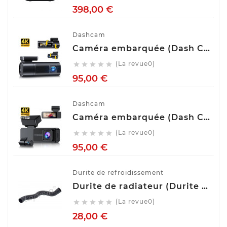
Prix
398,00 €
Dashcam
Caméra embarquée (Dash Cam) Avant Arrière GKU D900
(La revue0)





Prix
95,00 €
Dashcam
Caméra embarquée (Dash Cam) Avant Arrière GKU D700
(La revue0)





Prix
95,00 €
Durite de refroidissement
Durite de radiateur (Durite de refroidissement) TOPRAN 407 996
(La revue0)





Prix
28,00 €