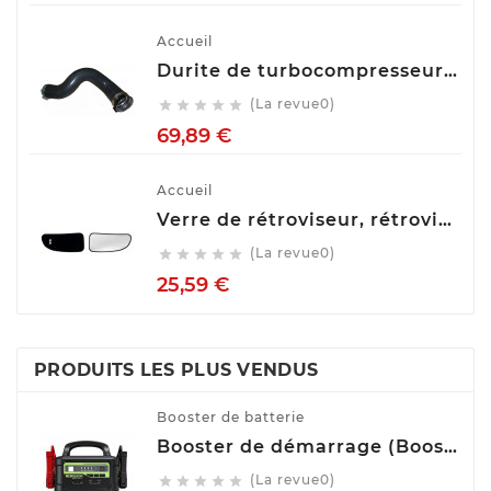
Accueil
Durite de turbocompresseur (Durite de turbo) TECH FRANCE M2650
(La revue0)





Prix
69,89 €
Accueil
Verre de rétroviseur, rétroviseur extérieur glace SPILU 10592
(La revue0)





Prix
25,59 €
PRODUITS LES PLUS VENDUS
Booster de batterie
Booster de démarrage (Booster de batterie) YESPER MONSTER START P1
(La revue0)




