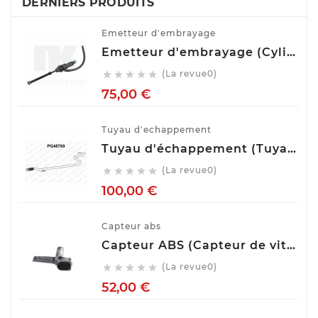
DERNIERS PRODUITS
Emetteur d'embrayage
Emetteur d'embrayage (Cylindre émetteur de débrayage) NK 832508
(La revue0)





Prix
75,00 €
Tuyau d'echappement
Tuyau d'échappement (Tuyau d'échappement) VENEPORTE PG45769
(La revue0)





Prix
100,00 €
Capteur abs
Capteur ABS (Capteur de vitesse de roue) BOSCH 0 265 007 928
(La revue0)





Prix
52,00 €