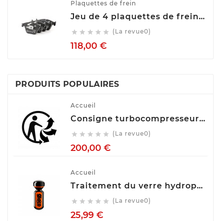
Plaquettes de frein
Jeu de 4 plaquettes de frein ATE 13.0460-7275.2
(La revue0)





Prix
118,00 €
PRODUITS POPULAIRES
Accueil
Consigne turbocompresseur echange standart
(La revue0)





Prix
200,00 €
Accueil
Traitement du verre hydrophobe Soft99 Ultra Glaco, 70 ml 10310
(La revue0)





Prix
25,99 €