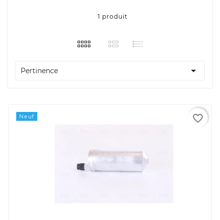
1 produit

Pertinence
favorite_border
Neuf