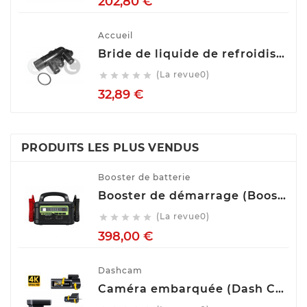
202,80 €
Accueil
Bride de liquide de refroidissement STC T403544
(La revue0)





Prix
32,89 €
PRODUITS LES PLUS VENDUS
Booster de batterie
Booster de démarrage (Booster de batterie) YESPER MONSTER START P1
(La revue0)





Prix
398,00 €
Dashcam
Caméra embarquée (Dash Cam) Avant Arrière GKU D900