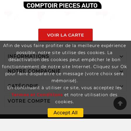
VOIR LA CARTE
Afin de vous faire profiter de la meilleure expérience
possible, notre site utilise des cookies. La

INFORMATIONS
désactivation des cookies peut empêcher le bon
fonctionnement de notre site Internet. Cliquez sur Ok

NOTRE COMPAGNIE
pour faire disparaître ce message (votre choix sera
mémorisé).

CATÉGORIE
En continuant à utiliser ce site, vous acceptez les
Termes et Conditions
et notre utilisation des

VOTRE COMPTE
cookies.
Accept All
Boutique Propulsée Par SPEEDAUTOS