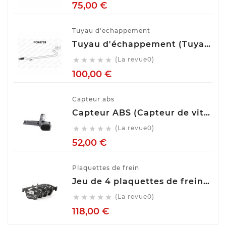
Prix
75,00 €
Tuyau d'echappement
Tuyau d'échappement (Tuyau d'échappement) VENEPORTE PG45769
(La revue0)





Prix
100,00 €
Capteur abs
Capteur ABS (Capteur de vitesse de roue) BOSCH 0 265 007 928
(La revue0)





Prix
52,00 €
Plaquettes de frein
Jeu de 4 plaquettes de frein ATE 13.0460-7275.2
(La revue0)





Prix
118,00 €