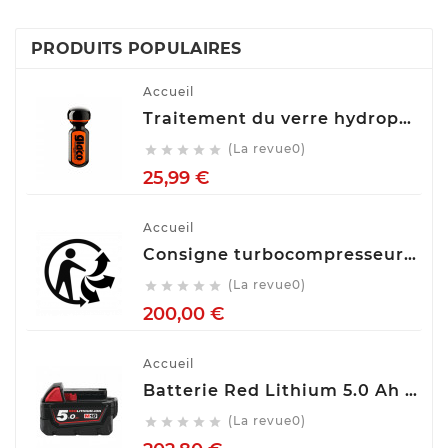
PRODUITS POPULAIRES
Accueil
Traitement du verre hydrophobe Soft99 Ultra Glaco, 70 ml 10310
(La revue0)





Prix
25,99 €
Accueil
Consigne turbocompresseur echange standart
(La revue0)





Prix
200,00 €
Accueil
Batterie Red Lithium 5.0 Ah M18™ M18 B5 Milwaukee 4932430483
(La revue0)





Prix