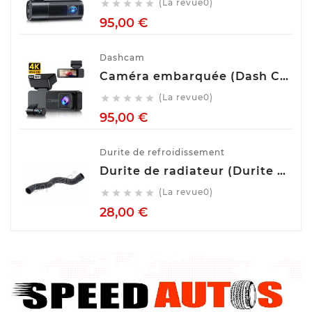
(La revue0)





Prix
95,00 €
Dashcam
Caméra embarquée (Dash Cam) Avant Arrière GKU D700
(La revue0)





Prix
95,00 €
Durite de refroidissement
Durite de radiateur (Durite de refroidissement) TOPRAN 407 996
(La revue0)





Prix
28,00 €