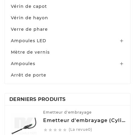
Vérin de capot
Vérin de hayon
Verre de phare
Ampoules LED

Mètre de vernis
Ampoules

Arrêt de porte
DERNIERS PRODUITS
Emetteur d'embrayage
Emetteur d'embrayage (Cylindre émetteur de débrayage) NK 832508
(La revue0)




