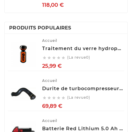
Prix
118,00 €
PRODUITS POPULAIRES
Accueil
Traitement du verre hydrophobe Soft99 Ultra Glaco, 70 ml 10310
(La revue0)





Prix
25,99 €
Accueil
Durite de turbocompresseur (Durite de turbo) TECH FRANCE M2650
(La revue0)





Prix
69,89 €
Accueil
Batterie Red Lithium 5.0 Ah M18™ M18 B5 Milwaukee 4932430483