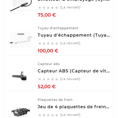
(La revue0)





Prix
75,00 €
Tuyau d'echappement
Tuyau d'échappement (Tuyau d'échappement) VENEPORTE PG45769
(La revue0)





Prix
100,00 €
Capteur abs
Capteur ABS (Capteur de vitesse de roue) BOSCH 0 265 007 928
(La revue0)





Prix
52,00 €
Plaquettes de frein
Jeu de 4 plaquettes de frein ATE 13.0460-7275.2
(La revue0)




