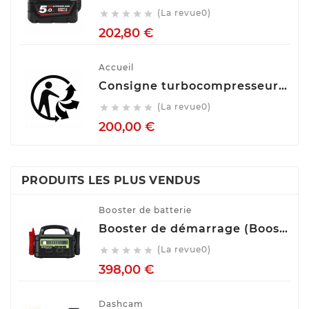
(La revue0)





Prix
202,80 €
Accueil
Consigne turbocompresseur echange standart
(La revue0)





Prix
200,00 €
PRODUITS LES PLUS VENDUS
Booster de batterie
Booster de démarrage (Booster de batterie) YESPER MONSTER START P1
(La revue0)





Prix
398,00 €
Dashcam