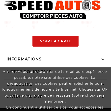
VOIR LA CARTE

INFORMATIONS

NOTRE COMPAGNIE
Afin de vous faire profiter de la meilleure expérience
possible, notre site utilise des cookies. La
désactivation des cookies peut empêcher le bon

CATÉGORIE
fonctionnement de notre site Internet. Cliquez sur Ok
pour faire disparaître ce message (votre choix sera

VOTRE COMPTE
mémorisé).
En continuant à utiliser ce site, vous acceptez les