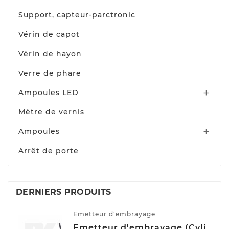
Support, capteur-parctronic
Vérin de capot
Vérin de hayon
Verre de phare
Ampoules LED

Mètre de vernis
Ampoules

Arrêt de porte
DERNIERS PRODUITS
Emetteur d'embrayage
Emetteur d'embrayage (Cylindre émetteur de débrayage) NK 832508