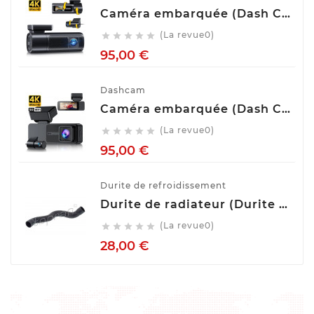
Caméra embarquée (Dash Cam) Avant Arrière GKU D900
(La revue0)





Prix
95,00 €
Dashcam
Caméra embarquée (Dash Cam) Avant Arrière GKU D700
(La revue0)





Prix
95,00 €
Durite de refroidissement
Durite de radiateur (Durite de refroidissement) TOPRAN 407 996
(La revue0)





Prix
28,00 €