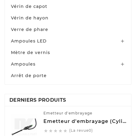
Vérin de capot
Vérin de hayon
Verre de phare
Ampoules LED

Mètre de vernis
Ampoules

Arrêt de porte
DERNIERS PRODUITS
Emetteur d'embrayage
Emetteur d'embrayage (Cylindre émetteur de débrayage) NK 832508
(La revue0)




