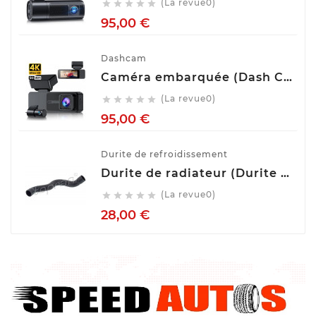
(La revue0)





Prix
95,00 €
Dashcam
Caméra embarquée (Dash Cam) Avant Arrière GKU D700
(La revue0)





Prix
95,00 €
Durite de refroidissement
Durite de radiateur (Durite de refroidissement) TOPRAN 407 996
(La revue0)





Prix
28,00 €