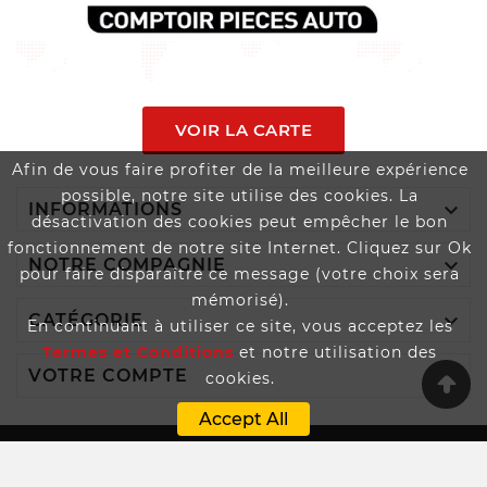
VOIR LA CARTE
Afin de vous faire profiter de la meilleure expérience
possible, notre site utilise des cookies. La

INFORMATIONS
désactivation des cookies peut empêcher le bon
fonctionnement de notre site Internet. Cliquez sur Ok

NOTRE COMPAGNIE
pour faire disparaître ce message (votre choix sera
mémorisé).

CATÉGORIE
En continuant à utiliser ce site, vous acceptez les
Termes et Conditions
et notre utilisation des

VOTRE COMPTE
cookies.
Accept All
Boutique Propulsée Par SPEEDAUTOS