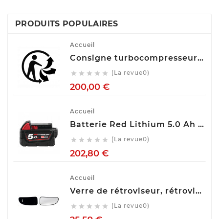
PRODUITS POPULAIRES
Accueil
Consigne turbocompresseur echange standart
(La revue0)





Prix
200,00 €
Accueil
Batterie Red Lithium 5.0 Ah M18™ M18 B5 Milwaukee 4932430483
(La revue0)





Prix
202,80 €
Accueil
Verre de rétroviseur, rétroviseur extérieur glace SPILU 10592
(La revue0)





Prix