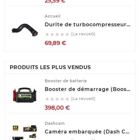
25,59 €
Accueil
Durite de turbocompresseur (Durite de turbo) TECH FRANCE M2650
(La revue0)





Prix
69,89 €
PRODUITS LES PLUS VENDUS
Booster de batterie
Booster de démarrage (Booster de batterie) YESPER MONSTER START P1
(La revue0)





Prix
398,00 €
Dashcam
Caméra embarquée (Dash Cam) Avant Arrière GKU D900