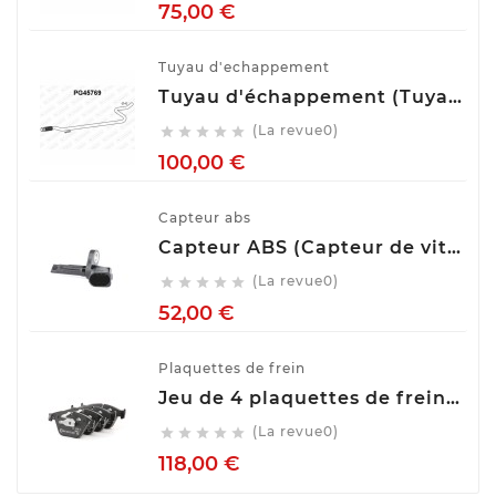
Prix
75,00 €
Tuyau d'echappement
Tuyau d'échappement (Tuyau d'échappement) VENEPORTE PG45769
(La revue0)





Prix
100,00 €
Capteur abs
Capteur ABS (Capteur de vitesse de roue) BOSCH 0 265 007 928
(La revue0)





Prix
52,00 €
Plaquettes de frein
Jeu de 4 plaquettes de frein ATE 13.0460-7275.2
(La revue0)





Prix
118,00 €