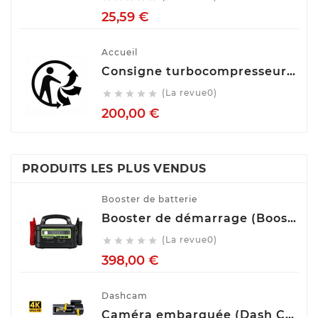
Prix
25,59 €
Accueil
Consigne turbocompresseur echange standart
(La revue0)





Prix
200,00 €
PRODUITS LES PLUS VENDUS
Booster de batterie
Booster de démarrage (Booster de batterie) YESPER MONSTER START P1
(La revue0)





Prix
398,00 €
Dashcam
Caméra embarquée (Dash Cam) Avant Arrière GKU D900