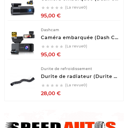
(La revue0)





Prix
95,00 €
Dashcam
Caméra embarquée (Dash Cam) Avant Arrière GKU D700
(La revue0)





Prix
95,00 €
Durite de refroidissement
Durite de radiateur (Durite de refroidissement) TOPRAN 407 996
(La revue0)





Prix
28,00 €