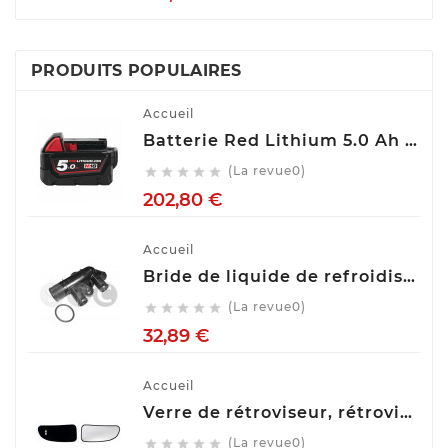
PRODUITS POPULAIRES
Accueil
Batterie Red Lithium 5.0 Ah M18™ M18 B5 Milwaukee 4932430483
(La revue0)





Prix
202,80 €
Accueil
Bride de liquide de refroidissement STC T403544
(La revue0)





Prix
32,89 €
Accueil
Verre de rétroviseur, rétroviseur extérieur glace SPILU 10592
(La revue0)




