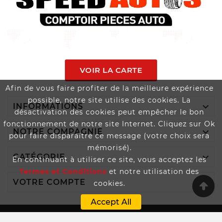
VOIR LA CARTE
Afin de vous faire profiter de la meilleure expérience
possible, notre site utilise des cookies. La

INFORMATIONS
désactivation des cookies peut empêcher le bon
fonctionnement de notre site Internet. Cliquez sur Ok

NOTRE COMPAGNIE
pour faire disparaître ce message (votre choix sera
mémorisé).

CATÉGORIE
En continuant à utiliser ce site, vous acceptez les
Termes et Conditions
et notre utilisation des

VOTRE COMPTE
cookies.
Accept All
Boutique Propulsée Par SPEEDAUTOS