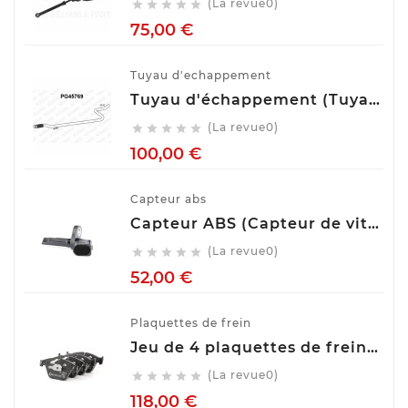
(La revue0)





Prix
75,00 €
Tuyau d'echappement
Tuyau d'échappement (Tuyau d'échappement) VENEPORTE PG45769
(La revue0)





Prix
100,00 €
Capteur abs
Capteur ABS (Capteur de vitesse de roue) BOSCH 0 265 007 928
(La revue0)





Prix
52,00 €
Plaquettes de frein
Jeu de 4 plaquettes de frein ATE 13.0460-7275.2
(La revue0)





Prix
118,00 €